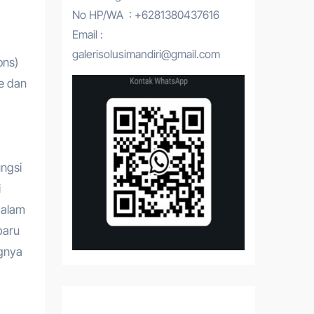
No HP/WA : +6281380437616
Email :
galerisolusimandiri@gmail.com
ons)
e dan
ngsi
i
dalam
baru
ngnya