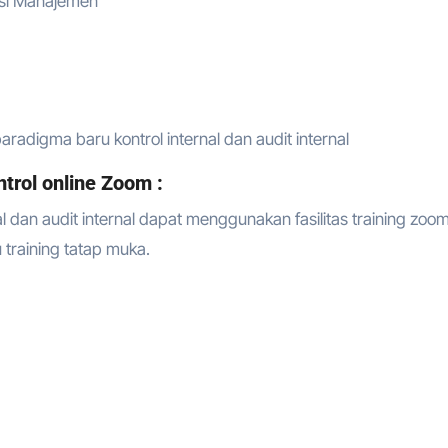
masi Manajemen
radigma baru kontrol internal dan audit internal
trol online Zoom :
l dan audit internal dapat menggunakan fasilitas training zoo
au training tatap muka.