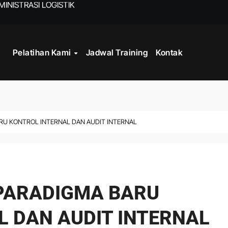
WORK
Pelatihan Kami
Jadwal Training
Kontak
CORD MANAGEMENT COMPLIANCE
L AND RECORDS MANAGEMENT
ITALISASI ARSIP
ATA PROCESSING
RU KONTROL INTERNAL DAN AUDIT INTERNAL
DAN DOKUMEN PERUSAHAAN
STRATEGY
 PARADIGMA BARU
L DAN AUDIT INTERNAL