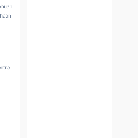
tahuan
ahaan
ntrol