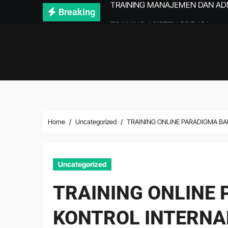
Skip
Breaking
TRAINING ASISTEN PRIBADI
to
TRAINING COMPLETED STAFF 
content
TRAINING DOCUMENT AND RE
TRAINING DOCUMENT CONTRO
TRAINING ADMINISTRASI DAN DIG
TRAINING MICROSOFT EXCEL D
Home
Uncategorized
TRAINING ONLINE PARADIGMA BA
TRAINING MANAJEMEN ARSIP
TRAINING MANAJEMEN ARSIP 
Uncategorized
TRAINING SERVICE RECOVERY 
TRAINING ONLINE
KONTROL INTERNA