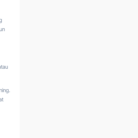
g
pun
atau
ning.
at