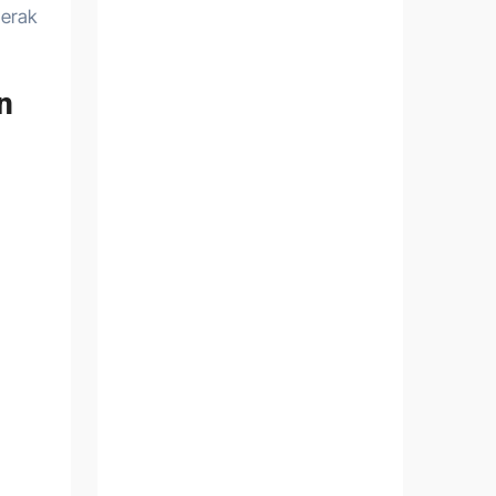
gerak
n