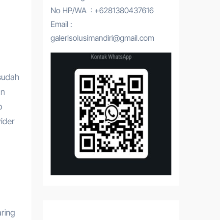
No HP/WA : +6281380437616
Email :
galerisolusimandiri@gmail.com
sudah
an
p
ider
ring