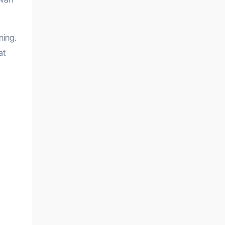
ning.
at