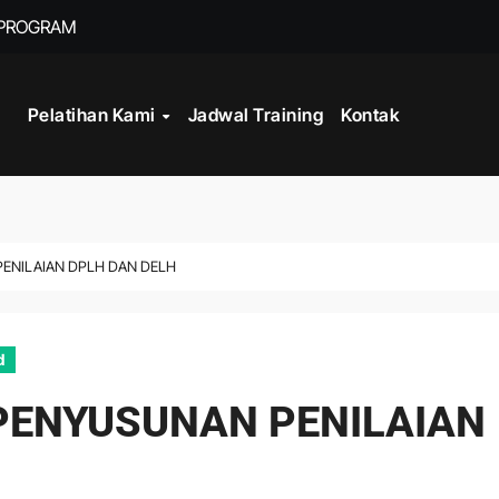
 PROGRAM
Pelatihan Kami
Jadwal Training
Kontak
STRATEGY
INISTRASI LOGISTIK
WORK
PENILAIAN DPLH DAN DELH
CORD MANAGEMENT COMPLIANCE
L AND RECORDS MANAGEMENT
d
ITALISASI ARSIP
 PENYUSUNAN PENILAIAN
MPROVEMENT