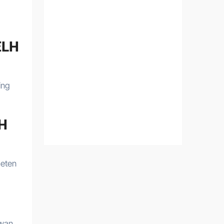
ELH
ing
LH
peten
awan