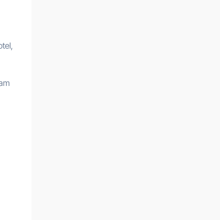
tel,
fam