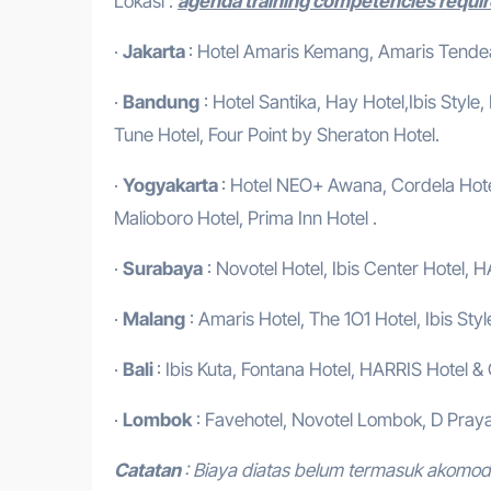
Lokasi :
agenda training competencies require
·
Jakarta
: Hotel Amaris Kemang, Amaris Tendean
·
Bandung
: Hotel Santika, Hay Hotel,Ibis Style
Tune Hotel, Four Point by Sheraton Hotel.
·
Yogyakarta
: Hotel NEO+ Awana, Cordela Hotel
Malioboro Hotel, Prima Inn Hotel .
·
Surabaya
: Novotel Hotel, Ibis Center Hotel, H
·
Malang
: Amaris Hotel, The 1O1 Hotel, Ibis Styl
·
Bali
: Ibis Kuta, Fontana Hotel, HARRIS Hotel &
·
Lombok
: Favehotel, Novotel Lombok, D Praya
Catatan
: Biaya diatas belum termasuk akomod