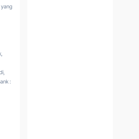
n yang
k,
di,
ank :