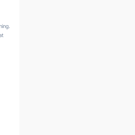
ning.
at