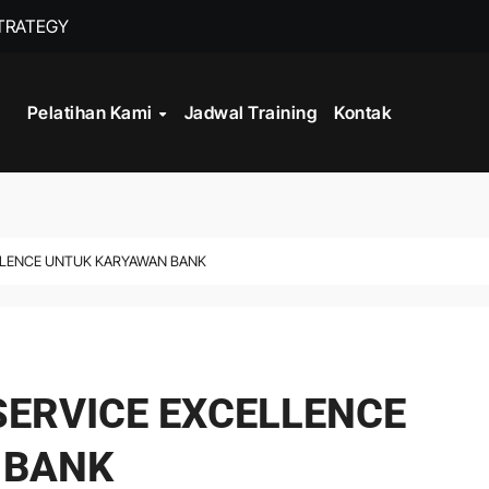
STRATEGY
INISTRASI LOGISTIK
Pelatihan Kami
Jadwal Training
Kontak
WORK
CORD MANAGEMENT COMPLIANCE
L AND RECORDS MANAGEMENT
ELLENCE UNTUK KARYAWAN BANK
ITALISASI ARSIP
ATA PROCESSING
SERVICE EXCELLENCE
 BANK