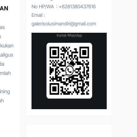
No HP/WA : +6281380437616
WAN
Email :
galerisolusimandiri@gmail.com
tas
n
akukan
aligus
da
umlah
ining
uh