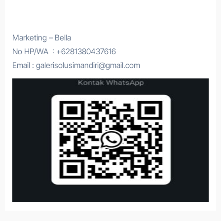
Marketing – Bella
No HP/WA : +6281380437616
Email : galerisolusimandiri@gmail.com