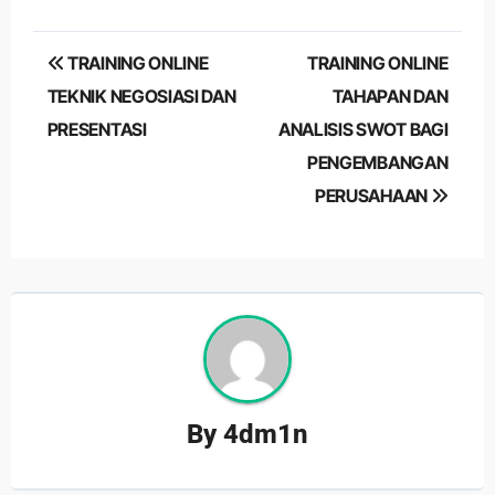
Post
TRAINING ONLINE
TRAINING ONLINE
navigation
TEKNIK NEGOSIASI DAN
TAHAPAN DAN
PRESENTASI
ANALISIS SWOT BAGI
PENGEMBANGAN
PERUSAHAAN
By
4dm1n