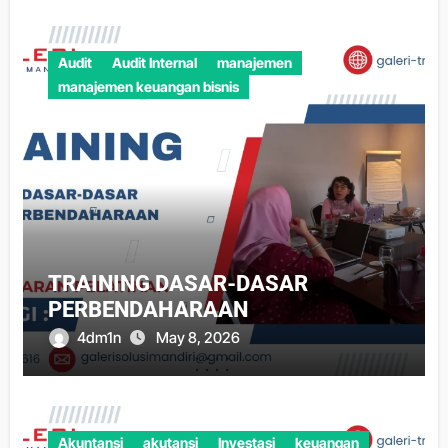
Audit
Audit Internal
manajemen
manajemen keuangan bisnis
TRAINING DASAR-DASAR
PERBENDAHARAAN
4dm1n
May 8, 2026
Akuntansi
akutansi
Investasi
keuangan