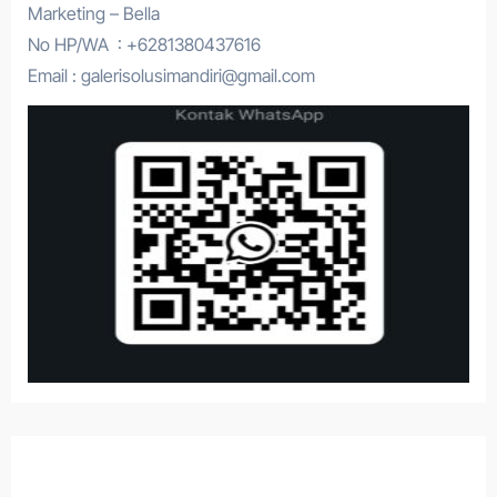
Marketing – Bella
No HP/WA : +6281380437616
Email : galerisolusimandiri@gmail.com