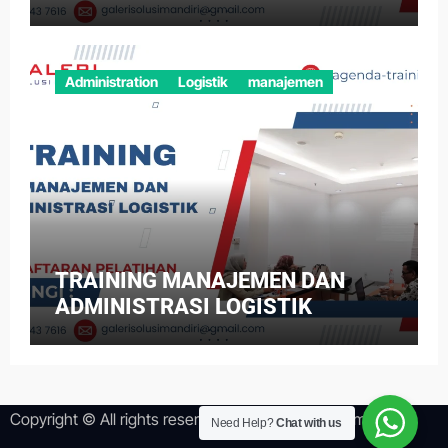
Administration
Logistik
manajemen
TRAINING MANAJEMEN DAN
ADMINISTRASI LOGISTIK
Copyright © All rights reserved
|
Newsper
by
Themeansar
.
Need Help?
Chat with us