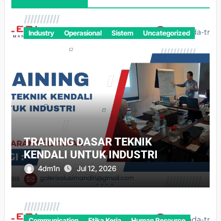
Industry
Operasional
Sistem
Uncategorized
TRAINING DASAR TEKNIK
KENDALI UNTUK INDUSTRI
4dm1n
Jul 12, 2026
Communication
Etika Kerja
Human Resource