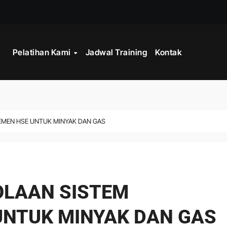
STRATEGY
Pelatihan Kami
Jadwal Training
Kontak
INISTRASI LOGISTIK
WORK
CORD MANAGEMENT COMPLIANCE
EMEN HSE UNTUK MINYAK DAN GAS
L AND RECORDS MANAGEMENT
ITALISASI ARSIP
ATA PROCESSING
OLAAN SISTEM
 PROGRAM
NTUK MINYAK DAN GAS