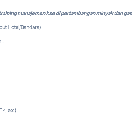
training manajemen hse di pertambangan minyak dan gas
mput Hotel/Bandara)
 .
TK, etc)