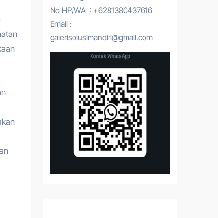
No HP/WA : +6281380437616
m
Email :
matan
galerisolusimandiri@gmail.com
kaan
an
akan
man