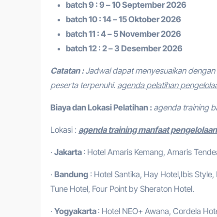
batch 9 : 9 – 10 September 2026
batch 10 : 14 – 15 Oktober 2026
batch 11 : 4 – 5 November 2026
batch 12 : 2 – 3 Desember 2026
Catatan :
Jadwal dapat menyesuaikan dengan 
peserta terpenuhi.
agenda pelatihan pengelola
Biaya dan Lokasi Pelatihan :
agenda training ba
Lokasi :
agenda training manfaat pengelolaa
·
Jakarta
: Hotel Amaris Kemang, Amaris Tendean
·
Bandung
: Hotel Santika, Hay Hotel,Ibis Style
Tune Hotel, Four Point by Sheraton Hotel.
·
Yogyakarta
: Hotel NEO+ Awana, Cordela Hotel