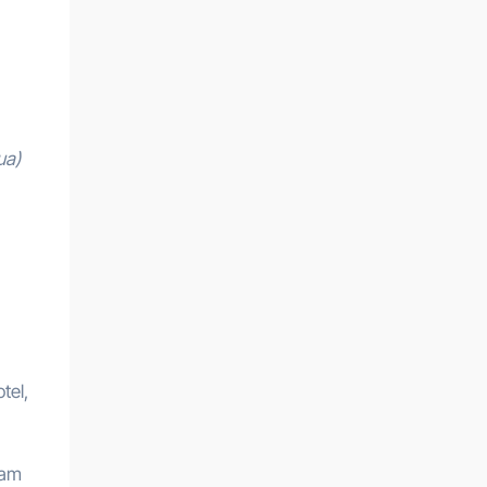
ua)
tel,
fam