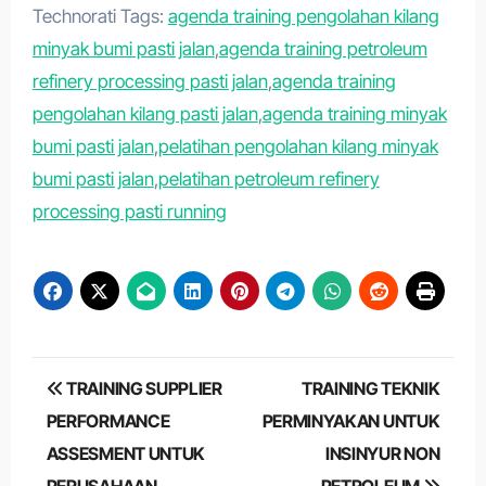
Technorati Tags:
agenda training pengolahan kilang
minyak bumi pasti jalan
,
agenda training petroleum
refinery processing pasti jalan
,
agenda training
pengolahan kilang pasti jalan
,
agenda training minyak
bumi pasti jalan
,
pelatihan pengolahan kilang minyak
bumi pasti jalan
,
pelatihan petroleum refinery
processing pasti running
Post
TRAINING SUPPLIER
TRAINING TEKNIK
navigation
PERFORMANCE
PERMINYAKAN UNTUK
ASSESMENT UNTUK
INSINYUR NON