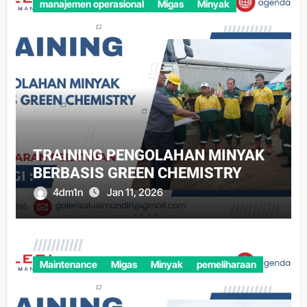
manajemen operasional
Migas
Minyak
TRAINING PENGOLAHAN MINYAK
BERBASIS GREEN CHEMISTRY
4dm1n
Jan 11, 2026
Maintenance
Migas
Minyak
pemeliharaan