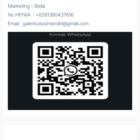
Marketing – Bella
No HP/WA : +6281380437616
Email : galerisolusimandiri@gmail.com