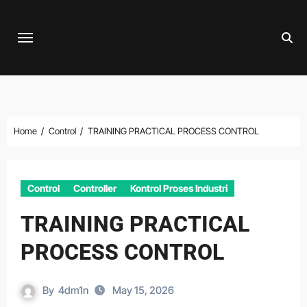
Skip
to
content
Home
Control
TRAINING PRACTICAL PROCESS CONTROL
Control
Controller
Kontrol Proses Industri
TRAINING PRACTICAL
PROCESS CONTROL
By
4dm1n
May 15, 2026