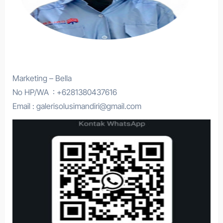
Marketing – Bella
No HP/WA : +6281380437616
Email : galerisolusimandiri@gmail.com