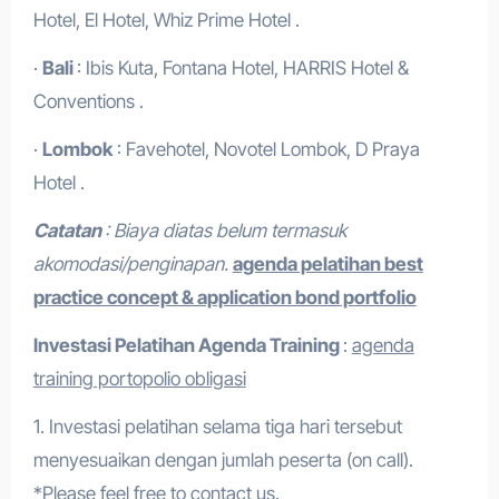
Hotel, El Hotel, Whiz Prime Hotel .
·
Bali
: Ibis Kuta, Fontana Hotel, HARRIS Hotel &
Conventions .
·
Lombok
: Favehotel, Novotel Lombok, D Praya
Hotel .
Catatan
: Biaya diatas belum termasuk
akomodasi/penginapan.
agenda pelatihan best
practice concept & application bond portfolio
Investasi Pelatihan
Agenda Training
:
agenda
training portopolio obligasi
1. Investasi pelatihan selama tiga hari tersebut
menyesuaikan dengan jumlah peserta (on call).
*Please feel free to contact us.