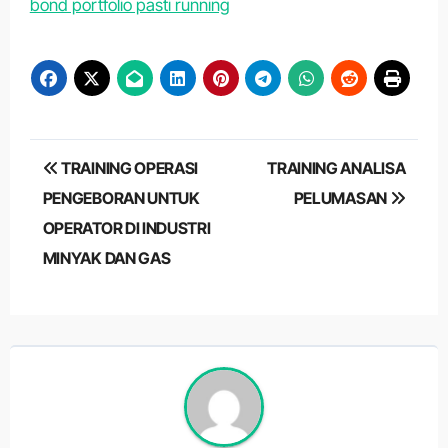
bond portfolio pasti running
Post
TRAINING OPERASI
TRAINING ANALISA
navigation
PENGEBORAN UNTUK
PELUMASAN
OPERATOR DI INDUSTRI
MINYAK DAN GAS