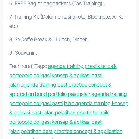
6. FREE Bag or bagpackers (Tas Training) .
7. Training Kit (Dokumentasi photo, Blocknote, ATK,
etc)
8. 2xCoffe Break & 1 Lunch, Dinner.
9. Souvenir .
Technorati Tags:
agenda training praktik terbaik
portopolio obligasi konsep & aplikasi pasti
jalan
,
agenda training best practice concept &
application bond portfolio pasti jalan
,
agenda training
portopolio obligasi pasti jalan
,
agenda training konsep
& aplikasi pasti jalan
,
pelatihan praktik terbaik
portopolio obligasi konsep & aplikasi pasti
jalan
,
pelatihan best practice concept & application