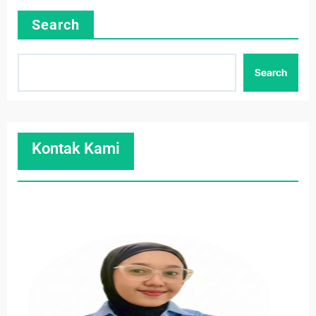
Search
Search
Kontak Kami