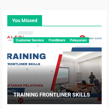
You Missed
Customer Service
Frontliners
Pelayanan
TRAINING FRONTLINER SKILLS