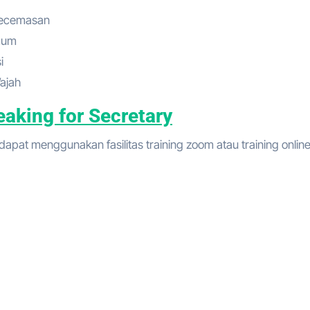
Kecemasan
mum
i
ajah
eaking for Secretary
dapat menggunakan fasilitas training zoom atau training onlin