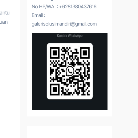
No HP/WA : +6281380437616
Email :
puan
galerisolusimandiri@gmail.com