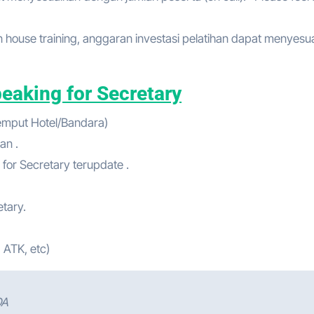
house training, anggaran investasi pelatihan dapat menyesu
peaking for Secretary
jemput Hotel/Bandara)
an .
for Secretary terupdate .
etary.
 ATK, etc)
DA