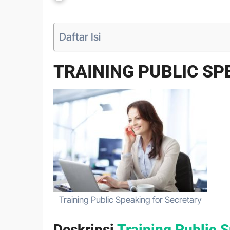
Daftar Isi
TRAINING PUBLIC SP
Training Public Speaking for Secretary
Deskripsi
Training Public S