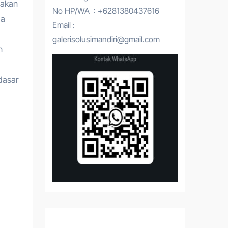
 akan
No HP/WA : +6281380437616
ga
Email :
galerisolusimandiri@gmail.com
n
dasar