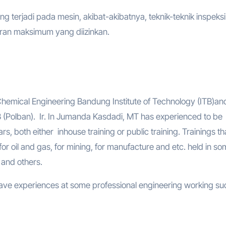
erjadi pada mesin, akibat-akibatnya, teknik-teknik inspeksi
ran maksimum yang diizinkan.
Chemical Engineering Bandung Institute of Technology (ITB)a
TB (Polban). Ir. In Jumanda Kasdadi, MT has experienced to be
ars, both either inhouse training or public training. Trainings th
r oil and gas, for mining, for manufacture and etc. held in s
 and others.
have experiences at some professional engineering working su