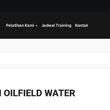
WORK
Pelatihan Kami
Jadwal Training
Kontak
CORD MANAGEMENT COMPLIANCE
L AND RECORDS MANAGEMENT
ITALISASI ARSIP
ATA PROCESSING
DAN DOKUMEN PERUSAHAAN
STRATEGY
N OILFIELD WATER