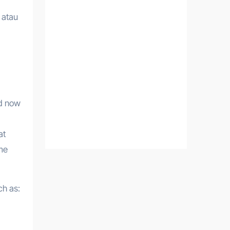
 atau
nd now
at
ome
ch as: