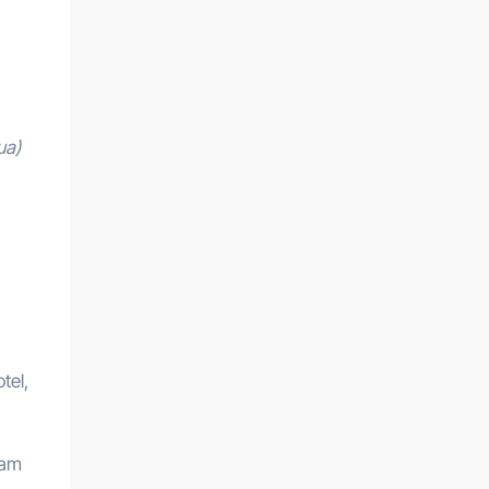
ua)
tel,
fam