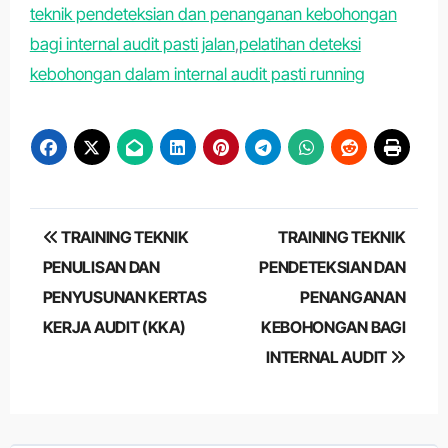
teknik pendeteksian dan penanganan kebohongan
bagi internal audit pasti jalan
,
pelatihan deteksi
kebohongan dalam internal audit pasti running
Post
TRAINING TEKNIK
TRAINING TEKNIK
navigation
PENULISAN DAN
PENDETEKSIAN DAN
PENYUSUNAN KERTAS
PENANGANAN
KERJA AUDIT (KKA)
KEBOHONGAN BAGI
INTERNAL AUDIT