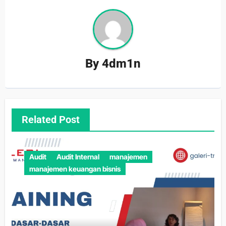
By
4dm1n
Related Post
Audit
Audit Internal
manajemen
manajemen keuangan bisnis