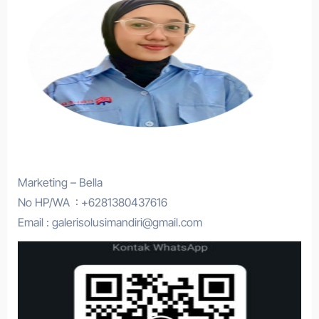
Marketing – Bella
No HP/WA : +6281380437616
Email : galerisolusimandiri@gmail.com