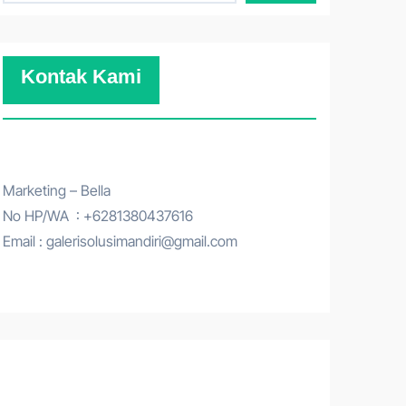
Kontak Kami
Marketing – Bella
No HP/WA : +6281380437616
Email : galerisolusimandiri@gmail.com