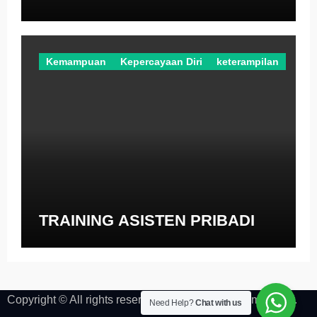
Kemampuan
Kepercayaan Diri
keterampilan
TRAINING ASISTEN PRIBADI
Copyright © All rights reserved
|
Newsper
by
Themeansar
.
Need Help?
Chat with us