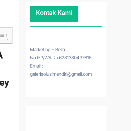
Kontak Kami
Marketing – Bella
A
No HP/WA : +6281380437616
Email :
galerisolusimandiri@gmail.com
vey