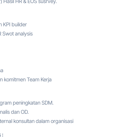
) Hasil HR & EOS susrvey.
 KPI builder
 Swot analysis
ma
an komitmen Team Kerja
gram peningkatan SDM.
alis dan OD.
ternal konsultan dalam organisasi
 :