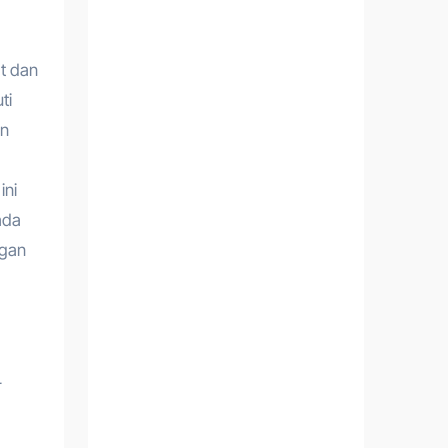
at dan
ti
an
ini
ada
ngan
r