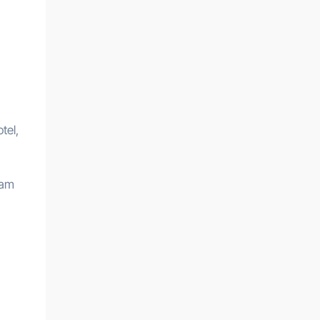
tel,
fam