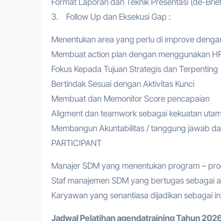
Format Laporan dan Teknik Presentasi (de-Brief
3. Follow Up dan Eksekusi Gap :
Menentukan area yang perlu di improve dengan
Membuat action plan dengan menggunakan HR
Fokus Kepada Tujuan Strategis dan Terpenting
Bertindak Sesuai dengan Aktivitas Kunci
Membuat dan Memonitor Score pencapaian
Aligment dan teamwork sebagai kekuatan uta
Membangun Akuntabilitas / tanggung jawab d
PARTICIPANT
Manajer SDM yang menentukan program – pro
Staf manajemen SDM yang bertugas sebagai an
Karyawan yang senantiasa dijadikan sebagai in
Jadwal Pelatihan a
gendatraining
Tahun 2026