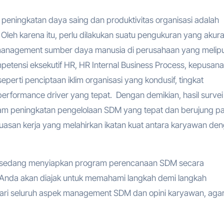
peningkatan daya saing dan produktivitas organisasi adalah
Oleh karena itu, perlu dilakukan suatu pengukuran yang akur
 management sumber daya manusia di perusahaan yang melipu
mpetensi eksekutif HR, HR Internal Business Process, kepusan
eperti penciptaan iklim organisasi yang kondusif, tingkat
performance driver yang tepat. Dengan demikian, hasil survei 
am peningkatan pengelolaan SDM yang tepat dan berujung p
uasan kerja yang melahirkan ikatan kuat antara karyawan de
ng sedang menyiapkan program perencanaan SDM secara
, Anda akan diajak untuk memahami langkah demi langkah
 dari seluruh aspek management SDM dan opini karyawan, aga