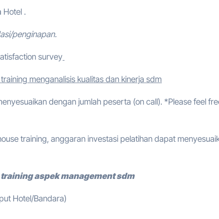
 Hotel .
asi/penginapan.
atisfaction survey
training menganalisis kualitas dan kinerja sdm
 menyesuaikan dengan jumlah peserta (on call). *Please feel fre
ouse training, anggaran investasi pelatihan dapat menyesuai
 training aspek management sdm
mput Hotel/Bandara)