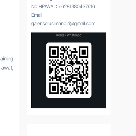
No HP/WA : +6281380437616
Email :
galerisolusimandiri@gmail.com
aining
rawat,