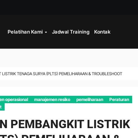
WORK
Pelatihan Kami
Jadwal Training
Kontak
CORD MANAGEMENT COMPLIANCE
L AND RECORDS MANAGEMENT
ITALISASI ARSIP
ATA PROCESSING
T LISTRIK TENAGA SURYA (PLTS) PEMELIHARAAN & TROUBLESHOOT
DAN DOKUMEN PERUSAHAAN
n operasional
manajemen resiko
pemeliharaan
Peraturan
STAKAAN
t
INISTRASI LOGISTIK
N PEMBANGKIT LISTRIK