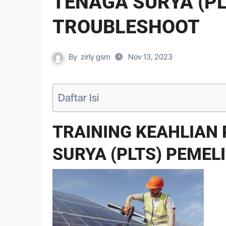
TENAGA SURYA (P
TROUBLESHOOT
By
zirly gsm
Nov 13, 2023
Daftar Isi
TRAINING KEAHLIAN
SURYA (PLTS) PEME