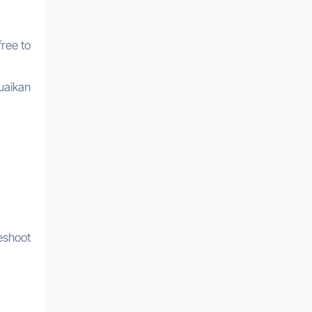
free to
uaikan
eshoot