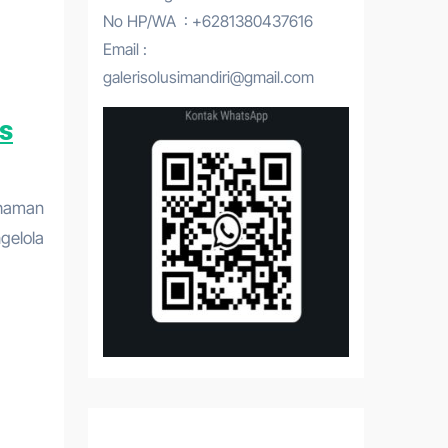
No HP/WA : +6281380437616
Email :
galerisolusimandiri@gmail.com
s
ahaman
gelola