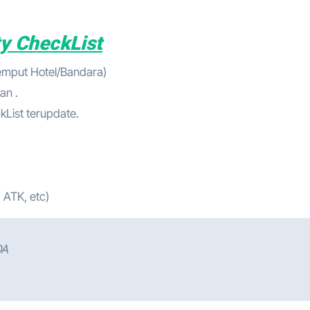
ty CheckList
jemput Hotel/Bandara)
an .
kList terupdate.
 ATK, etc)
DA