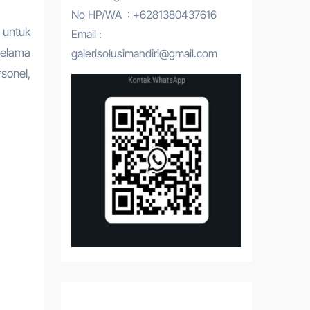
No HP/WA : +6281380437616
 untuk
Email :
selama
galerisolusimandiri@gmail.com
sonel,