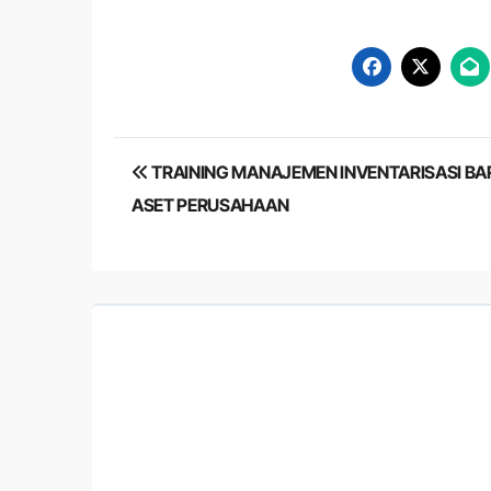
Post
TRAINING MANAJEMEN INVENTARISASI BA
navigation
ASET PERUSAHAAN