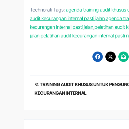
Technorati Tags:
agenda training audit khusus 
audit kecurangan internal pasti jalan
,
agenda trai
kecurangan internal pasti jalan
,
pelatihan audit
jalan
,
pelatihan audit kecurangan internal pasti 
Post
TRAINING AUDIT KHUSUS UNTUK PENGU
navigation
KECURANGAN INTERNAL