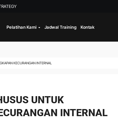
STRATEGY
INISTRASI LOGISTIK
Pelatihan Kami
Jadwal Training
Kontak
WORK
CORD MANAGEMENT COMPLIANCE
L AND RECORDS MANAGEMENT
NGKAPAN KECURANGAN INTERNAL
ITALISASI ARSIP
ATA PROCESSING
KHUSUS UNTUK
ECURANGAN INTERNAL