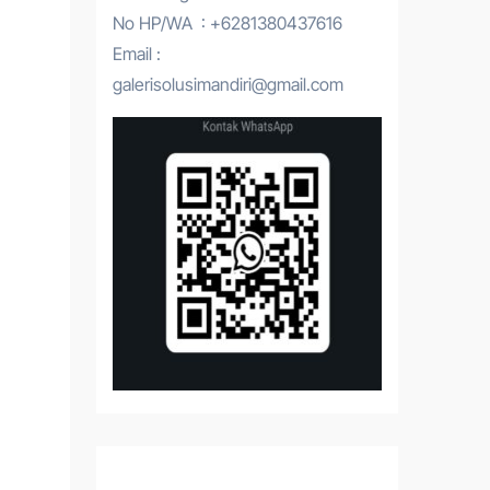
No HP/WA : +6281380437616
Email :
galerisolusimandiri@gmail.com