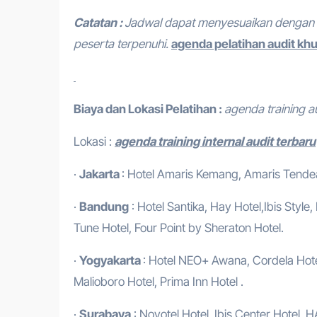
Catatan :
Jadwal dapat menyesuaikan dengan 
peserta terpenuhi.
agenda pelatihan audit kh
Biaya dan Lokasi Pelatihan :
agenda training a
Lokasi :
agenda training internal audit terbaru
·
Jakarta
: Hotel Amaris Kemang, Amaris Tendean
·
Bandung
: Hotel Santika, Hay Hotel,Ibis Style
Tune Hotel, Four Point by Sheraton Hotel.
·
Yogyakarta
: Hotel NEO+ Awana, Cordela Hotel
Malioboro Hotel, Prima Inn Hotel .
·
Surabaya
: Novotel Hotel, Ibis Center Hotel, H