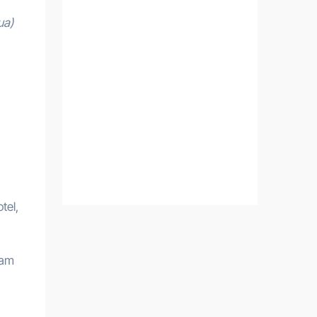
ua)
tel,
fam