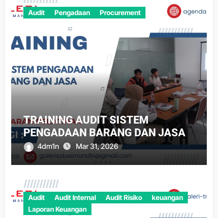
Audit
Pengadaan
Procurement
TRAINING AUDIT SISTEM
PENGADAAN BARANG DAN JASA
4dm1n
Mar 31, 2026
Audit
Audit Internal
Audit Risiko
keuangan
Laporan Keuangan