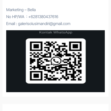
Marketing – Bella
No HP/WA : +6281380437616
Email : galerisolusimandiri@gmail.com