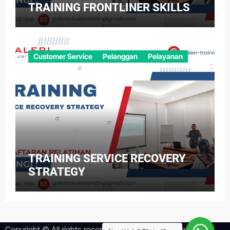
TRAINING FRONTLINER SKILLS
Customer Service
Pelanggan
Pelayanan
TRAINING SERVICE RECOVERY
STRATEGY
Copyright © All rights reserved
|
Newsper
by
Themeansar
.