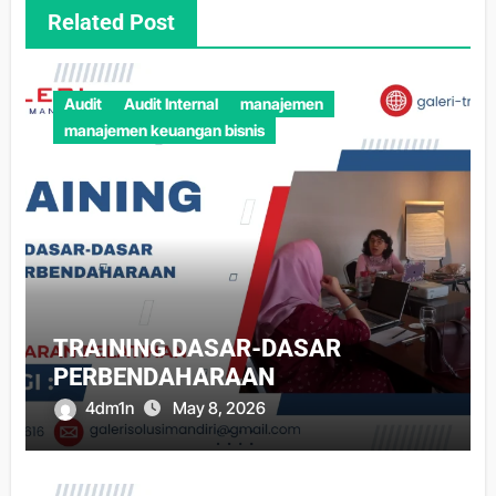
Related Post
Audit
Audit Internal
manajemen
manajemen keuangan bisnis
TRAINING DASAR-DASAR
PERBENDAHARAAN
4dm1n
May 8, 2026