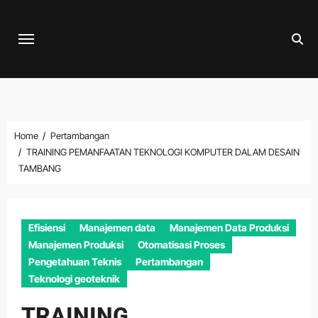
Skip
to
content
Home
Pertambangan
TRAINING PEMANFAATAN TEKNOLOGI KOMPUTER DALAM DESAIN
TAMBANG
Efisiensi
Manajemen data
Manajemen Data Produksi
Manajemen Produksi
Otomatisasi Proses
Pengetahuan Teknis
Pertambangan
Teknologi geoteknik
TRAINING