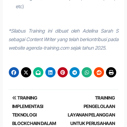
etc)
*Silabus Training ini dibuat oleh Adelina Sarah S
sebagai Content Writer yang telah berkontribusi pada
website agenda-training.com sejak tahun 2025.
Post
TRAINING
TRAINING
navigation
IMPLEMENTASI
PENGELOLAAN
TEKNOLOGI
LAYANAN PELANGGAN
BLOCKCHAIN DALAM
UNTUK PERUSAHAAN