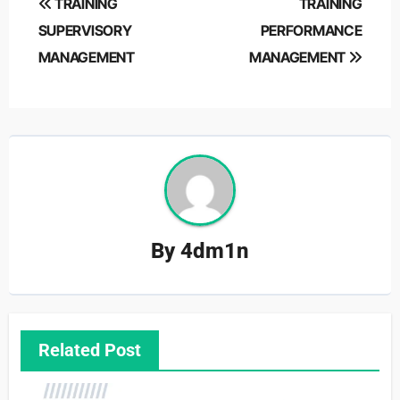
TRAINING
TRAINING
navigation
SUPERVISORY
PERFORMANCE
MANAGEMENT
MANAGEMENT
By
4dm1n
Related Post