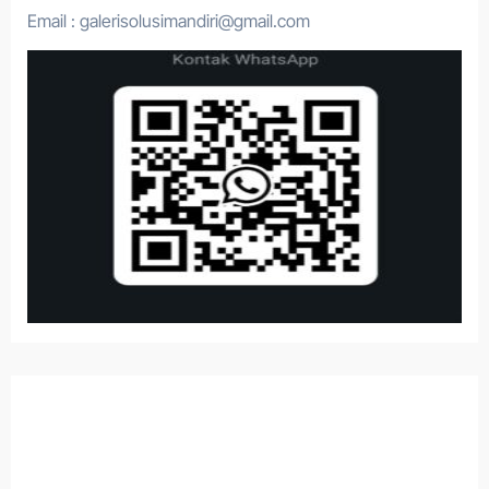
Email : galerisolusimandiri@gmail.com