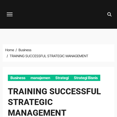
Skip
to
content
Home
Business
TRAINING SUCCESSFUL STRATEGIC MANAGEMENT
Business
manajemen
Strategi
Strategi Bisnis
TRAINING SUCCESSFUL
STRATEGIC
MANAGEMENT