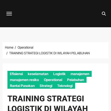
Skip
to
content
Home
Operational
TRAINING STRATEGI LOGISTIK DI WILAYAH PELABUHAN
Efisiensi
keselamatan
Logistik
manajemen
manajemen resiko
Operational
Pelabuhan
Rantai Pasokan
Strategi
Teknologi
TRAINING STRATEGI
LOGISTIK DI WILAYAH