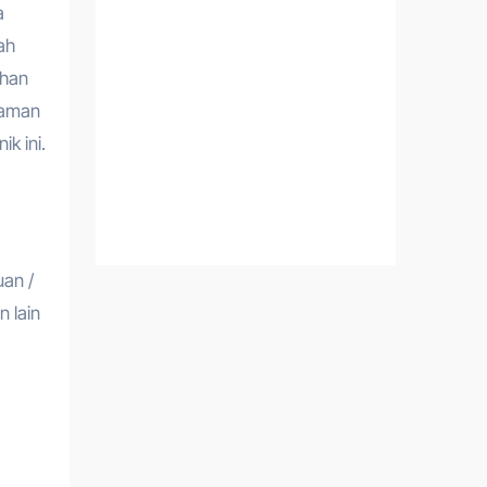
a
ah
ihan
alaman
k ini.
uan /
 lain