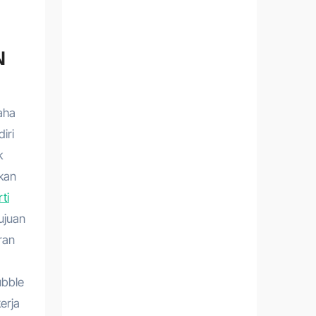
N
aha
iri
k
kan
ti
ujuan
ran
ubble
erja