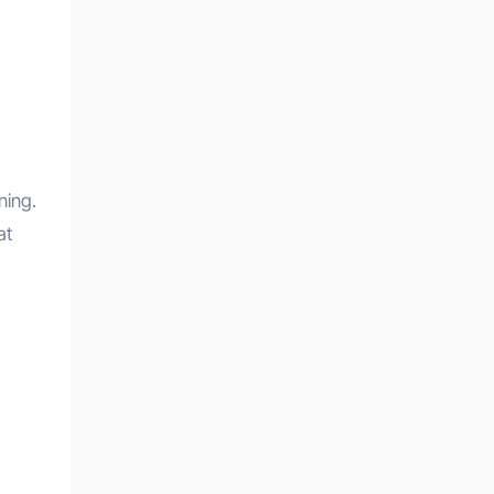
ning.
at