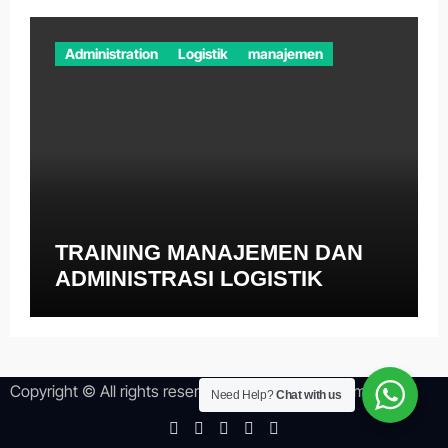
Administration
Logistik
manajemen
TRAINING MANAJEMEN DAN
ADMINISTRASI LOGISTIK
Copyright © All rights reserved
|
Newsper
by
Themeansar
.
Need Help?
Chat with us