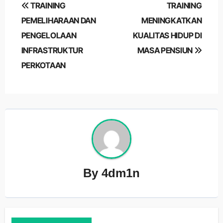
Post
TRAINING
TRAINING
navigation
PEMELIHARAAN DAN
MENINGKATKAN
PENGELOLAAN
KUALITAS HIDUP DI
INFRASTRUKTUR
MASA PENSIUN
PERKOTAAN
By
4dm1n