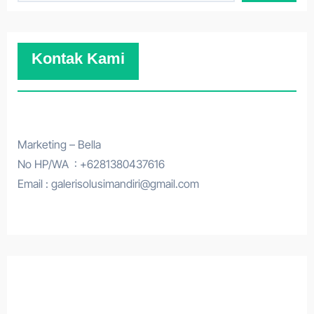
Kontak Kami
Marketing – Bella
No HP/WA : +6281380437616
Email : galerisolusimandiri@gmail.com