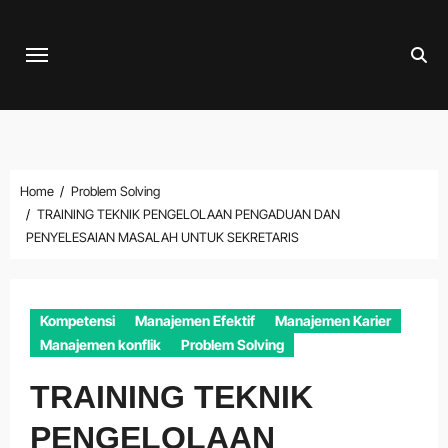
Skip
to
content
Home
Problem Solving
TRAINING TEKNIK PENGELOLAAN PENGADUAN DAN
PENYELESAIAN MASALAH UNTUK SEKRETARIS
Kompetensi
Manajemen Efektif
Manajemen Karier
Manajemen konflik
Problem Solving
TRAINING TEKNIK
PENGELOLAAN